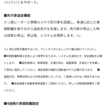
ついていくをサポート。
■先行車追従機能
ミリ波レーダーと単眼カメラで先行車を認識し、車速に応じた車
間距離を保ちながら追従走行を支援します。先行車が停止した時
は自車も停止。停止後、システムを解除します。
＊1
＊1. 停止状態を継続するには、ブレーキペダルをしっかり踏み続けてください。
■車間距離制御は状況により限界があります。システムを過信せず、安全運転をお願
いします。 ■設定速度は、制限速度、交通の流れ、路面環境、天候などを考慮し
て適切に設定してください。設定速度の確認は運転者が行う必要があります。 ■
道路状況、車両状態および天候状態等によっては、ご使用になれない場合がありま
す。 ■高速道路や自動車専用道路でご使用ください。詳しくは取扱説明書をご覧
ください。
■4段階の車間距離設定