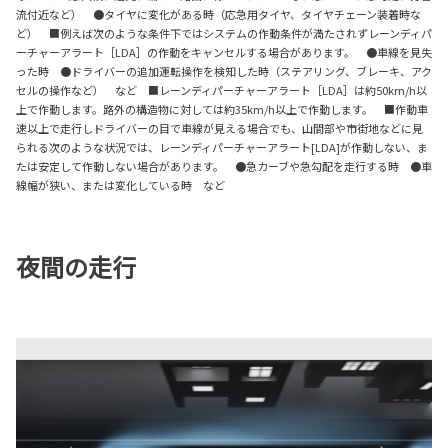
流付近など） ●タイヤに変化がある時（応急用タイヤ、タイヤチェーン装着時な
ど） ■例えば次のような条件下ではシステムの作動条件が満たされずレーンディパ
ーチャーアラート［LDA］の作動をキャンセルする場合があります。 ●車線を見失
った時 ●ドライバーの追加運転操作を検知した時（ステアリング、ブレーキ、アク
セルの操作など） など ■レーンディパーチャーアラート［LDA］は約50km/h以
上で作動します。路外の構造物に対しては約35km/h以上で作動します。 ■作動車
速以上で走行しドライバーの目で車線が見える場合でも、山間部や市街地などに見
られる次のような状況では、レーンディパーチャーアラート[LDA]が作動しない、ま
たは安定して作動しない場合があります。 ●急カーブや急勾配を走行する時 ●車
線幅が狭い、または変化している時 など
夜間の走行