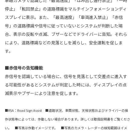
単眼カメラで認識した「最高速度」「はみ出し通行禁止」「一時
停止」「転回禁止」の道路標識をマルチインフォメーションディ
スプレイに表示。また、「最高速度」「車両進入禁止」「赤信
号」の道路標識や信号に従っていないとシステムが判断した場
合、表示の反転や点滅、ブザーなどでドライバーに告知。それら
により、道路標識などの見落としを減らし、安全運転を促しま
す。
■赤信号の告知機能
赤信号を認識している場合に、信号を見落として交差点に進入す
る可能性があるとシステムが判定した時には、ディスプレイの点
滅表示やブザーにより注意を促します。
■RSA：Road Sign Assist ■道路状況、車両状態、天候状態およびドライバーの操
作状態等によっては、作動しない場合があります。詳しくは取扱説明書をご覧くださ
い。 ■写真は作動イメージです。 ■写真のカメラ・レーダーの検知範囲はイメ