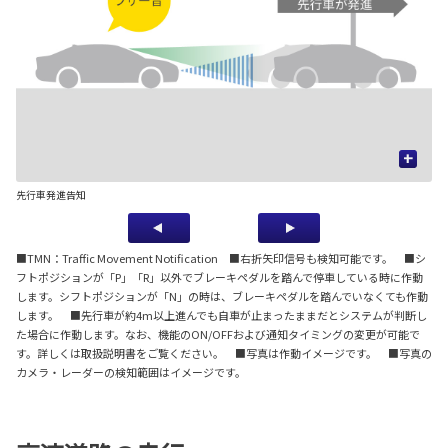
+
先行車発進告知
信
■TMN：Traffic Movement Notification ■右折矢印信号も検知可能です。 ■シ
フトポジションが「P」「R」以外でブレーキペダルを踏んで停車している時に作動
します。シフトポジションが「N」の時は、ブレーキペダルを踏んでいなくても作動
します。 ■先行車が約4m以上進んでも自車が止まったままだとシステムが判断し
た場合に作動します。なお、機能のON/OFFおよび通知タイミングの変更が可能で
す。詳しくは取扱説明書をご覧ください。 ■写真は作動イメージです。 ■写真の
カメラ・レーダーの検知範囲はイメージです。