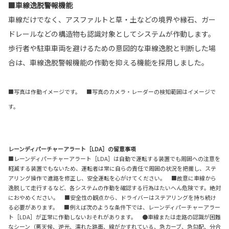
■車線逸脱警報機能
車線だけでなく、アスファルトと草・土などの境界や縁石、ガー
ドレールなどの構造物も認識対象としてシステムが作動します。
歩行者や駐車車両を避けるための意図的な車線逸脱と判断した場
合は、車線逸脱警報機能の作動を抑える機能を採用しました。
■写真は作動イメージです。 ■写真のカメラ・レーダーの検知範囲はイメージで
す。
レーンディパーチャーアラート［LDA］の留意事項
■レーンディパーチャーアラート［LDA］は自動で運転する装置でも周囲への注意を
軽減する装置でもないため、運転者は常に自らの責任で周囲の状況を把握し、ステ
アリング操作で進路を修正し、安全運転を心がけてください。 ■故意に車線から
逸脱して走行するなど、各システムの作動を確認する行為はたいへん危険です。絶対
におやめください。 ■安全性の観点から、ドライバーはステアリングを持ち続け
る必要があります。 ■例えば次のような条件下では、レーンディパーチャーアラー
ト［LDA］が正常に作動しないおそれがあります。 ●車線または走路の認識が困難
なシーン（悪天候、逆光、濡れた路面、線がかすれている、急カーブ、急勾配、分合