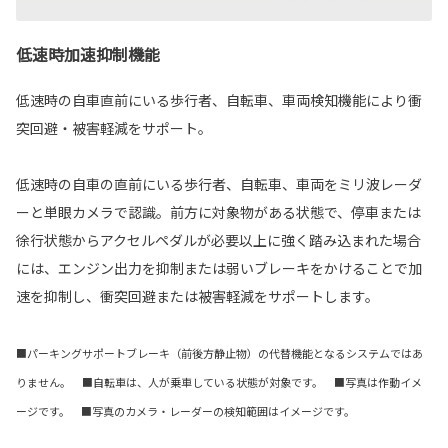
低速時加速抑制機能
低速時の自車直前にいる歩行者、自転車、車両検知機能により衝
突回避・被害軽減をサポート。
低速時の自車の直前にいる歩行者、自転車、車両をミリ波レーダ
ーと単眼カメラで認識。前方に対象物がある状態で、停車または
徐行状態からアクセルペダルが必要以上に強く踏み込まれた場合
には、エンジン出力を抑制または弱いブレーキをかけることで加
速を抑制し、衝突回避または被害軽減をサポートします。
■パーキングサポートブレーキ（前後方静止物）の代替機能となるシステムではあ
りません。 ■自転車は、人が乗車している状態が対象です。 ■写真は作動イメ
ージです。 ■写真のカメラ・レーダーの検知範囲はイメージです。