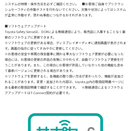
システムの特徴・操作方法を必ずご確認ください。 ■お客様ご自身でプリクラッ
シュセーフティの作動テストを行わないでください。対象や状況によってはシステム
が正常に作動せず、思わぬ事故につながるおそれがあります。
■ソフトウェアアップデート
Toyota Safety Senseは、DCMによる無線通信により、販売店に入庫することなく最
新のソフトウェアに更新できます。
※ソフトウェアの更新がある場合、ディスプレイオーディオに通知画面が表示されま
す。画面の指示に従ってすみやかに更新してください。
※お客様の安全や車両の保安基準に関わる重大なソフトウェア更新が必要になった
場合には、お客様の更新の許諾の有無にかかわらず、自動でソフトウェア更新を行
うことがあります。また、この場合にお客様が許諾していなかった他の機能も含め
て最新バージョンに更新される場合があります。
※ソフトウェアを更新すると、各機能の取り扱い方法が変わったり、機能が追加さ
れることがあります。変更・追加された内容は、toyota.jp内の取扱説明書ページに
ある最新の取扱説明書で確認することができます。 ※無線通信によるソフトウェ
アアップデートはT-Connect契約が必要です。