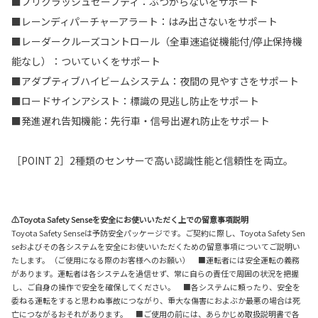
■プリクラッシュセーフティ：ぶつからないをサポート
■レーンディパーチャーアラート：はみ出さないをサポート
■レーダークルーズコントロール（全車速追従機能付/停止保持機
能なし）：ついていくをサポート
■アダプティブハイビームシステム：夜間の見やすさをサポート
■ロードサインアシスト：標識の見逃し防止をサポート
■発進遅れ告知機能：先行車・信号出遅れ防止をサポート
［POINT 2］2種類のセンサーで高い認識性能と信頼性を両立。
⚠Toyota Safety Senseを安全にお使いいただく上での留意事項説明
Toyota Safety Senseは予防安全パッケージです。ご契約に際し、Toyota Safety Sen
seおよびその各システムを安全にお使いいただくための留意事項についてご説明い
たします。（ご使用になる際のお客様へのお願い） ■運転者には安全運転の義務
があります。運転者は各システムを過信せず、常に自らの責任で周囲の状況を把握
し、ご自身の操作で安全を確保してください。 ■各システムに頼ったり、安全を
委ねる運転をすると思わぬ事故につながり、重大な傷害におよぶか最悪の場合は死
亡につながるおそれがあります。 ■ご使用の前には、あらかじめ取扱説明書で各