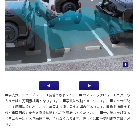
+
作
■字光式ナンバープレートは装着できません。 ■パノラミックビューモニターの
カメラは30万画素相当となります。 ■写真は作動イメージです。 ■カメラが映
し出す範囲は限られており、実際より遠く見える場合があります。映像を過信せず、
必ず車両周辺の安全を直接確認しながら運転してください。 ■一定速度を超える
とモニターにカメラ画像が表示されなくなります。詳しくは取扱説明書をご覧くだ
さい。