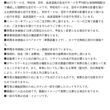
■WLTCモードは、市街地、郊外、高速道路の各走行モードを平均的な使用時間配分
で構成した国際的な走行モードです。市街地モードは、信号や渋滞等の影響を受け
る比較的低速な走行を想定し、郊外モードは、信号や渋滞等の影響をあまり受けな
い走行を想定、高速道路モードは、高速道路等での走行を想定しています。
■＜メーカーオプション＞はご注文時に申し受けます。メーカーの工場で装着する
ため、ご注文後はお受けできませんのでご了承ください。
■車両本体価格は'26年1月現在のもので、予告なく変更となる場合があります。
■事業用登録の場合は構造要件が異なります。
■車両本体価格はスペアタイヤ（車両装着タイヤ）、タイヤ交換用工具付の価格で
す。
■車両本体価格にはオプション価格は含まれていません。
■保険料、税金（除く消費税）、登録料等の諸費用は別途申し受けます。
■自動車リサイクル法の施行により、リサイクル料金が別途必要となります。
■ボディカラーおよび内装色は撮影および表示画面の関係で実際の色とは異なって見
えることがあります。また、実車においてもご覧になる環境（屋内外、光の角度等）
により、ボディカラーの見え方は異なります。
■写真は機能説明のために各ランプを点灯させたものです。実際の走行状態を示す
ものではありません。
■写真は機能説明のためにボディの一部を切断したカットモデルです。
■画面はハメ込み合成です。画面はイメージで実際とは異なる場合があります。
■一部の写真は合成・イメージです。