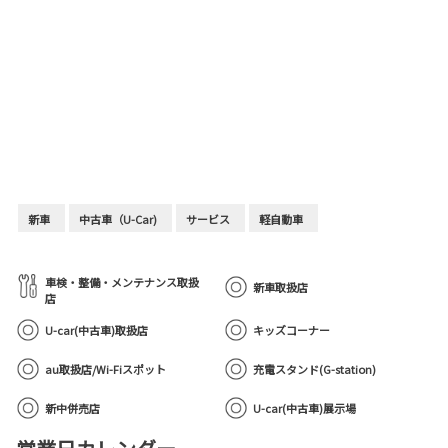
新車
中古車（U-Car)
サービス
軽自動車
車検・整備・メンテナンス取扱
新車取扱店
店
U-car(中古車)取扱店
キッズコーナー
au取扱店/Wi-Fiスポット
充電スタンド(G-station)
新中併売店
U-car(中古車)展示場