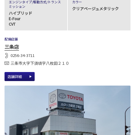
エンジンタイプ
/駆動方式/
トランス
カラー
ミッション
クリアベージュメタリック
ハイブリッド
E-Four
CVT
配備店舗
三条店
0256-34-3711
三条市大字下須頃字八枚田２１０
店舗詳細