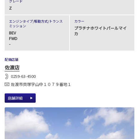
グレード
Z
エンジンタイプ
/駆動方式/
トランス
カラー
ミッション
プラチナホワイトパールマイ
BEV
カ
FWD
-
配備店舗
佐渡店
0259-63-4500
佐渡市貝塚字山中１０７９番地１
店舗詳細