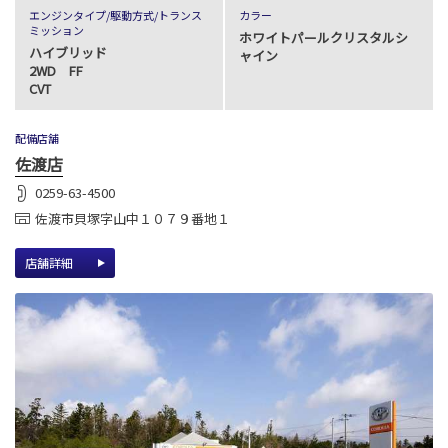
エンジンタイプ
/駆動方式/
トランス
カラー
ミッション
ホワイトパールクリスタルシ
ハイブリッド
ャイン
2WD FF
CVT
配備店舗
佐渡店
0259-63-4500
佐渡市貝塚字山中１０７９番地１
店舗詳細