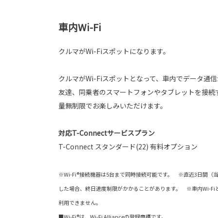
車内Wi-Fi
クルマがWi-Fiスポットになります。
クルマがWi-Fiスポットとなって、車内でデータ通
友達、同乗者のスマートフォンやタブレットを接続
量無制限でお楽しみいただけます。
対応T-Connectサービスプラン
T-Connect スタンダード(22) 有料オプション
※Wi-Fi®接続機器は5台まで同時接続可能です。 ※直近3日間（
した場合、終日速度制限がかかることがあります。 ※車内Wi-FiとAp
利用できません。
■Wi-Fi®は、Wi-Fi Allianceの登録商標です。