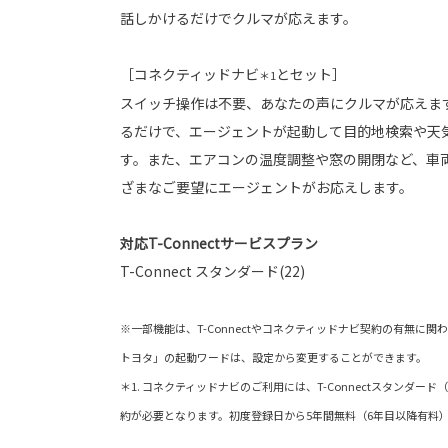
話しかけるだけでクルマが応えます。
［コネクティッドナビ
とセット］
＊1
スイッチ操作は不要、あなたの声にクルマが応えます
るだけで、エージェントが起動して目的地検索や天
す。また、エアコンの温度調整や窓の開閉など、車
ざまなご要望にエージェントがお応えします。
対応T-Connectサービスプラン
T-Connect スタンダード(22)
※一部機能は、T-Connectやコネクティッドナビ契約の有無に関
トヨタ」の起動ワードは、設定から変更することができます。
＊1. コネクティッドナビのご利用には、T-Connectスタンダー
約が必要となります。初度登録日から5年間無料（6年目以降有料