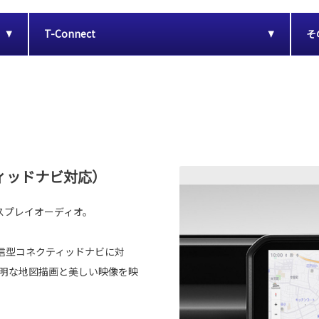
T-Connect
そ
ィッドナビ対応）
スプレイオーディオ。
信型コネクティッドナビに対
鮮明な地図描画と美しい映像を映