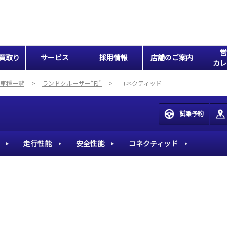
営
買取り
サービス
採用情報
店舗のご案内
カレ
車種一覧
ランドクルーザー“FJ”
コネクティッド
試乗予約
走行性能
安全性能
コネクティッド