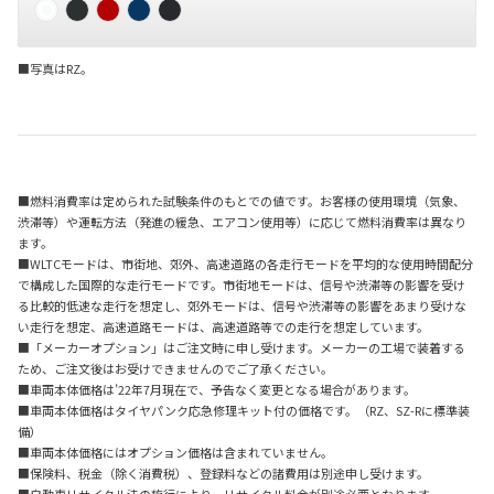
■写真はRZ。
■燃料消費率は定められた試験条件のもとでの値です。お客様の使用環境（気象、
渋滞等）や運転方法（発進の緩急、エアコン使用等）に応じて燃料消費率は異なり
ます。
■WLTCモードは、市街地、郊外、高速道路の各走行モードを平均的な使用時間配分
で構成した国際的な走行モードです。市街地モードは、信号や渋滞等の影響を受け
る比較的低速な走行を想定し、郊外モードは、信号や渋滞等の影響をあまり受けな
い走行を想定、高速道路モードは、高速道路等での走行を想定しています。
■「メーカーオプション」はご注文時に申し受けます。メーカーの工場で装着する
ため、ご注文後はお受けできませんのでご了承ください。
■車両本体価格は’22年7月現在で、予告なく変更となる場合があります。
■車両本体価格はタイヤパンク応急修理キット付の価格です。（RZ、SZ-Rに標準装
備）
■車両本体価格にはオプション価格は含まれていません。
■保険料、税金（除く消費税）、登録料などの諸費用は別途申し受けます。
■自動車リサイクル法の施行により、リサイクル料金が別途必要となります。