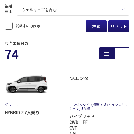
福祉
車両
試乗車のみ表示
検索
リセット
該当車種台数
74
シエンタ
グレード
エンジンタイプ
/駆動方式/
トランスミッ
ション
/排気量
HYBRID Z 7人乗り
ハイブリッド
2WD FF
CVT
1.5L