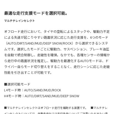
最適な走行支援モードを選択可能。
マルチテレインセレクト
オフロード走行において、タイヤの空転によるスタックや、駆動力不足
による失速が起こりやすい路面状況に応じた走行支援を、6つのモード
（AUTO/DIRT/SAND/MUD/DEEP SNOW/ROCK）から選択できるシステ
ムです。選択したモードごとに駆動力、サスペンション、ブレーキ油圧
を自動で統合制御し、走破性を確保。なかでも、各種センサーの情報か
ら走行中の路面状況を推定し、駆動力を最適化するAUTOモードは、ド
ライバー自らモード切り替えをすることなく、走行シーンに応じた走破
性能を引き出すことが可能です。
■選択可能モード
L4モード時：AUTO/SAND/MUD/ROCK
H4モード時：AUTO/DIRT/SAND/MUD/DEEP SNOW
■マルチテレインセレクトはオフロード走行を補助する装置です。 ■マルチテレ
インセレクトについては、作動条件および走行条件についてご注意いただきたい項