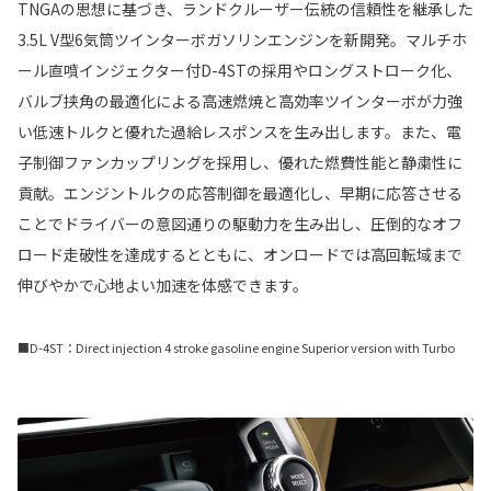
TNGAの思想に基づき、ランドクルーザー伝統の信頼性を継承した
3.5L V型6気筒ツインターボガソリンエンジンを新開発。マルチホ
ール直噴インジェクター付D-4STの採用やロングストローク化、
バルブ挟角の最適化による高速燃焼と高効率ツインターボが力強
い低速トルクと優れた過給レスポンスを生み出します。また、電
子制御ファンカップリングを採用し、優れた燃費性能と静粛性に
貢献。エンジントルクの応答制御を最適化し、早期に応答させる
ことでドライバーの意図通りの駆動力を生み出し、圧倒的なオフ
ロード走破性を達成するとともに、オンロードでは高回転域まで
伸びやかで心地よい加速を体感できます。
■D-4ST：Direct injection 4 stroke gasoline engine Superior version with Turbo