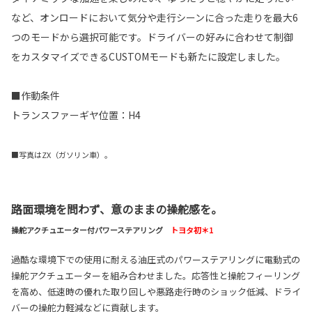
など、オンロードにおいて気分や走行シーンに合った走りを最大6
つのモードから選択可能です。ドライバーの好みに合わせて制御
をカスタマイズできるCUSTOMモードも新たに設定しました。
■作動条件
トランスファーギヤ位置：H4
■写真はZX（ガソリン車）。
路面環境を問わず、意のままの操舵感を。
操舵アクチュエーター付パワーステアリング
トヨタ初＊1
過酷な環境下での使用に耐える油圧式のパワーステアリングに電動式の
操舵アクチュエーターを組み合わせました。応答性と操舵フィーリング
を高め、低速時の優れた取り回しや悪路走行時のショック低減、ドライ
バーの操舵力軽減などに貢献します。