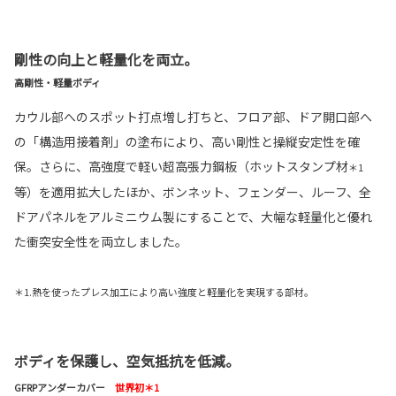
剛性の向上と軽量化を両立。
高剛性・軽量ボディ
カウル部へのスポット打点増し打ちと、フロア部、ドア開口部へ
の「構造用接着剤」の塗布により、高い剛性と操縦安定性を確
保。さらに、高強度で軽い超高張力鋼板（ホットスタンプ材
＊1
等）を適用拡大したほか、ボンネット、フェンダー、ルーフ、全
ドアパネルをアルミニウム製にすることで、大幅な軽量化と優れ
た衝突安全性を両立しました。
＊1.熱を使ったプレス加工により高い強度と軽量化を実現する部材。
ボディを保護し、空気抵抗を低減。
GFRPアンダーカバー
世界初＊1