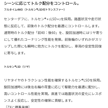
シーンに応じてトルク配分をコントロール。
フルタイム4WD（トルセン®LSD付トランスファー）
センターデフに、トルセン®
LSD
を採用。路面状況や走行状
＊1
＊2
態に反応して、前後のトルク配分を最適にコントロールします。
通常時のトルク配分「前40：後60」を、旋回加速時にはリヤ寄り
にして優れたコーナリング性能を発揮。前後輪のいずれかがスリ
ップした際にも瞬時に他方にトルクを配分し、車両の安定性回復
に寄与します。
トルセン®LSD（リヤ）
リヤタイヤのトラクション性能を確保するトルセン®LSDを採用。
旋回加速時には後左右輪の荷重に応じて駆動力を最適に配分し、
高いコントロール性能を実現。直進では路面状況の変化にレスポ
ンスよく反応し、安定性の確保に貢献します。
［ZXに標準装備］