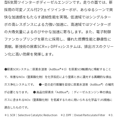
型6気筒ツインターボディーゼルエンジンです。走りの面では、新
採用の可変ノズル付2ウェイツインターボが、あらゆるシーンで爽
快な加速感をもたらす過給性能を実現。低速域ではシングルター
ボの高レスポンスによる力強い加速に、高速域ではツインターボ
の大吸気量によるのびやかな加速に寄与します。また、電子制御
ファンカップリングを新たに採用し、優れた燃費性能と静粛性に
貢献。新技術の尿素SCR
-DPF
システムは、排出ガスのクリー
＊1
＊2
ン化に高い効果を発揮します。
●尿素SCRシステム：尿素水溶液（AdBlue®＊3）を尿素SCR触媒内に噴射すること
で、有害なNOx（窒素酸化物）を化学反応により窒素と水に還元する画期的な排出
ガス浄化システムです。 ●一定の走行距離を目安に尿素水溶液（AdBlue®）の補充
が必要となります。 ● 高品位尿素水「AdBlue®」：ディーゼルエンジン車の排出
ガスに含まれるNOx（窒素酸化物）を低減するために用いられる化学品でJIS規格に
適合したものです。
＊1. SCR：Selective Catalytic Reduction ＊2. DPF：Diesel Particulate Filter ＊3.