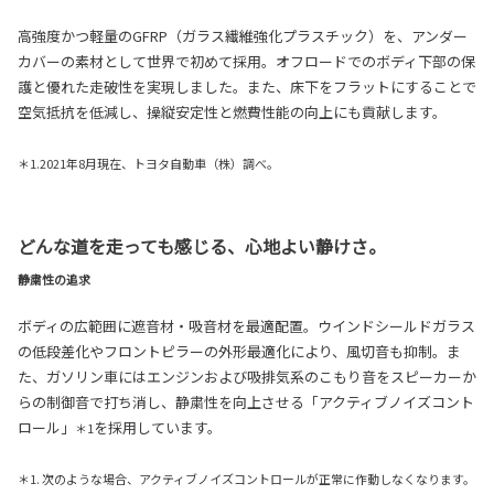
高強度かつ軽量のGFRP（ガラス繊維強化プラスチック）を、アンダー
カバーの素材として世界で初めて採用。オフロードでのボディ下部の保
護と優れた走破性を実現しました。また、床下をフラットにすることで
空気抵抗を低減し、操縦安定性と燃費性能の向上にも貢献します。
＊1.2021年8月現在、トヨタ自動車（株）調べ。
どんな道を走っても感じる、心地よい静けさ。
静粛性の追求
ボディの広範囲に遮音材・吸音材を最適配置。ウインドシールドガラス
の低段差化やフロントピラーの外形最適化により、風切音も抑制。ま
た、ガソリン車にはエンジンおよび吸排気系のこもり音をスピーカーか
らの制御音で打ち消し、静粛性を向上させる「アクティブノイズコント
ロール」
を採用しています。
＊1
＊1. 次のような場合、アクティブノイズコントロールが正常に作動しなくなります。