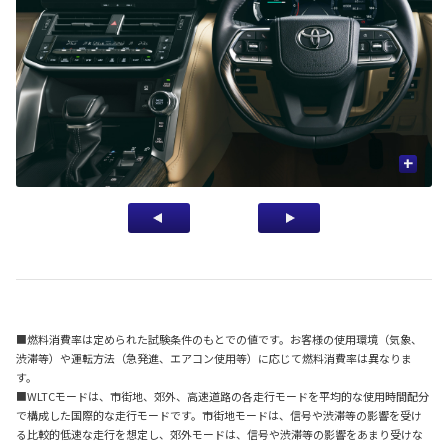
+
■燃料消費率は定められた試験条件のもとでの値です。お客様の使用環境（気象、
渋滞等）や運転方法（急発進、エアコン使用等）に応じて燃料消費率は異なりま
す。
■WLTCモードは、市街地、郊外、高速道路の各走行モードを平均的な使用時間配分
で構成した国際的な走行モードです。市街地モードは、信号や渋滞等の影響を受け
る比較的低速な走行を想定し、郊外モードは、信号や渋滞等の影響をあまり受けな