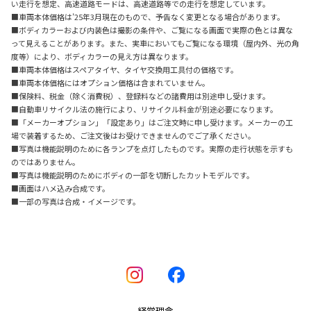
い走行を想定、高速道路モードは、高速道路等での走行を想定しています。
■車両本体価格は’25年3月現在のもので、予告なく変更となる場合があります。
■ボディカラーおよび内装色は撮影の条件や、ご覧になる画面で実際の色とは異な
って見えることがあります。また、実車においてもご覧になる環境（屋内外、光の角
度等）により、ボディカラーの見え方は異なります。
■車両本体価格はスペアタイヤ、タイヤ交換用工具付の価格です。
■車両本体価格にはオプション価格は含まれていません。
■保険料、税金（除く消費税）、登録料などの諸費用は別途申し受けます。
■自動車リサイクル法の施行により、リサイクル料金が別途必要になります。
■「メーカーオプション」「設定あり」はご注文時に申し受けます。メーカーの工
場で装着するため、ご注文後はお受けできませんのでご了承ください。
■写真は機能説明のために各ランプを点灯したものです。実際の走行状態を示すも
のではありません。
■写真は機能説明のためにボディの一部を切断したカットモデルです。
■画面はハメ込み合成です。
■一部の写真は合成・イメージです。
経営理念