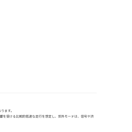
なります。
影響を受ける比較的低速な走行を想定し、郊外モードは、信号や渋