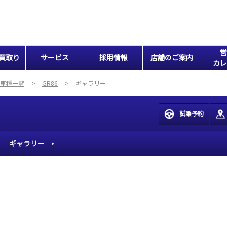
営
買取り
サービス
採用情報
店舗のご案内
カレ
車種一覧
GR86
ギャラリー
試乗予約
ギャラリー