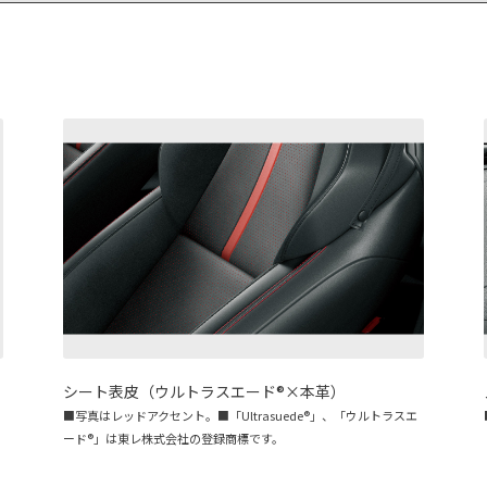
シート表皮（ウルトラスエード®×本革）
■写真はレッドアクセント。■「Ultrasuede®︎」、「ウルトラスエ
ード®」は東レ株式会社の登録商標です。