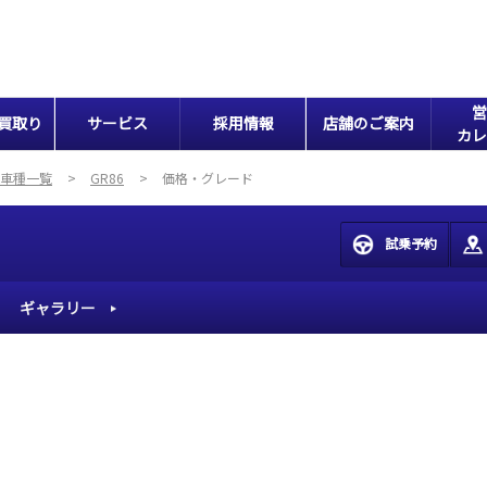
営
買取り
サービス
採用情報
店舗のご案内
カレ
車種一覧
GR86
価格・グレード
試乗予約
ギャラリー