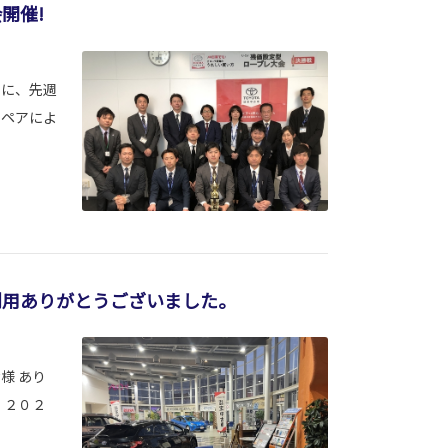
開催!
マに、先週
フペアによ
利用ありがとうございました。
様 あり
、２０２