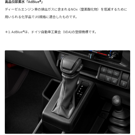
高品位尿素水「AdBlue®」
ディーゼルエンジン車の排出ガスに含まれるNOx（窒素酸化物）を低減するために
用いられる化学品でJIS規格に適合したものです。
＊1. AdBlue®は、ドイツ自動車工業会（VDA)の登録商標です。