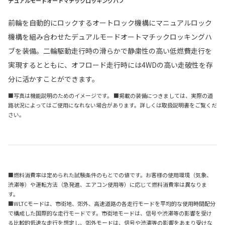
デュアルモードオートマチックロッキングハブ
前輪を自動的にロックするオートロック機構にマニュアルロック
機構を組み合わせたデュアルモードオートマチックロッキングハ
ブを装備。二輪駆動走行時の滑らかで静粛性の高い低燃費走行を
実現するとともに、オフロード走行時には4WDの高い走破性を存
分に活かすことができます。
■写真は機能説明のためのイメージです。 ■掲載の装備につきましては、実際の道
路状況によってはご使用になれない場合があります。詳しくは取扱説明書をご覧くだ
さい。
■燃料消費率は定められた試験条件のもとでの値です。お客様の使用環境（気象、
渋滞等）や運転方法（急発進、エアコン使用等）に応じて燃料消費率は異なりま
す。
■WLTCモードは、市街地、郊外、高速道路の各走行モードを平均的な使用時間配分
で構成した国際的な走行モードです。市街地モードは、信号や渋滞等の影響を受け
る比較的低速な走行を想定し、郊外モードは、信号や渋滞等の影響をあまり受けな