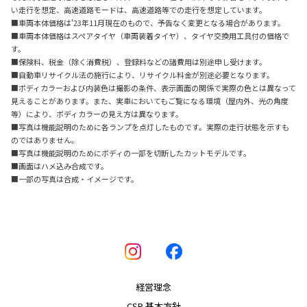
い走行を想定、高速道路モードは、高速道路等での走行を想定しています。
■車両本体価格は'23年11月現在のもので、予告なく変更となる場合があります。
■車両本体価格はスペアタイヤ（車両装着タイヤ）、タイヤ交換用工具付の価格で
す。
■保険料、税金（除く消費税）、登録料などの諸費用は別途申し受けます。
■自動車リサイクル法の施行により、リサイクル料金が別途必要となります。
■ボディカラーおよび内装色は撮影の条件、表示画面の関係で実際の色とは異なって
見えることがあります。また、実車においてもご覧になる環境（屋内外、光の角度
等）により、ボディカラーの見え方は異なります。
■写真は機能説明のために各ランプを点灯したものです。実際の走行状態を示すも
のではありません。
■写真は機能説明のためにボディの一部を切断したカットモデルです。
■画面はハメ込み合成です。
■一部の写真は合成・イメージです。
経営理念
CSR 基本方針