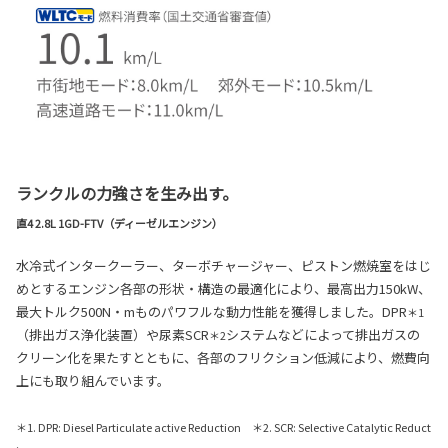
ランクルの力強さを生み出す。
直4 2.8L 1GD-FTV（ディーゼルエンジン）
水冷式インタークーラー、ターボチャージャー、ピストン燃焼室をはじ
めとするエンジン各部の形状・構造の最適化により、最高出力150kW、
最大トルク500N・mものパワフルな動力性能を獲得しました。DPR
＊1
（排出ガス浄化装置）や尿素SCR
システムなどによって排出ガスの
＊2
クリーン化を果たすとともに、各部のフリクション低減により、燃費向
上にも取り組んでいます。
＊1. DPR: Diesel Particulate active Reduction ＊2. SCR: Selective Catalytic Reduct