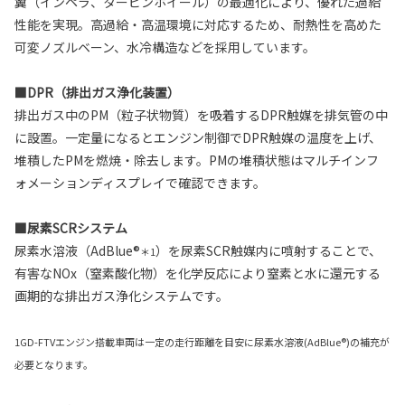
翼（インペラ、タービンホイール）の最適化により、優れた過給
性能を実現。高過給・高温環境に対応するため、耐熱性を高めた
可変ノズルベーン、水冷構造などを採用しています。
■DPR（排出ガス浄化装置）
排出ガス中のPM（粒子状物質）を吸着するDPR触媒を排気管の中
に設置。一定量になるとエンジン制御でDPR触媒の温度を上げ、
堆積したPMを燃焼・除去します。PMの堆積状態はマルチインフ
ォメーションディスプレイで確認できます。
■尿素SCRシステム
尿素水溶液（AdBlue®
）を尿素SCR触媒内に噴射することで、
＊1
有害なNOx（窒素酸化物）を化学反応により窒素と水に還元する
画期的な排出ガス浄化システムです。
1GD-FTVエンジン搭載車両は一定の走行距離を目安に尿素水溶液(AdBlue®)の補充が
必要となります。