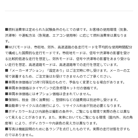
■燃料消費率は定められた試験条件のもとでの値です。お客様の使用環境（気象、
渋滞等）や運転方法（急発進、エアコン使用等）に応じて燃料消費率は異なりま
す。
■WLTCモードは、市街地、郊外、高速道路の各走行モードを平均的な使用時間配分
で構成した国際的な走行モードです。市街地モードは、信号や渋滞等の影響を受け
る比較的低速な走行を想定し、郊外モードは、信号や渋滞等の影響をあまり受けな
い走行を想定、高速道路モードは、高速道路等での走行を想定しています。
■「メーカーオプション」「設定あり」はご注文時に申し受けます。メーカーの工
場で装着するため、ご注文後はお受けできませんのでご了承ください。
■車両本体価格は'25年7月現在のもので、予告なく変更となる場合があります。
■車両本体価格はタイヤパンク応急修理キット付の価格です。
■車両本体価格にはオプション価格は含まれていません。
■保険料、税金（除く消費税）、登録料などの諸費用は別途申し受けます。
■自動車リサイクル法の施行により、リサイクル料金が別途必要となります。
■ボディカラーおよび内装色は撮影の条件や、ご覧になる環境で実際の色とは異な
って見えることがあります。また、実車においてもご覧になる環境（屋内外、光の角
度等）により、ボディカラーや内装色の見え方は異なります。
■写真は機能説明のために各ランプを点灯したものです。実際の走行状態を示すも
のではありません。