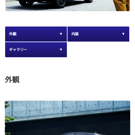
外観
内装
ギャラリー
外観