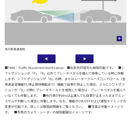
+
先行車発進告知
信
■TMN：Traffic Movement Notification ■右折矢印信号も検知可能です。 ■シ
フトポジションが「P」「R」以外でブレーキペダルを踏んで停車している時に作動
します。シフトポジションが「N」の時、またはレーダークルーズコントロール（全
車速追従機能付/停止保持機能あり）機能で自車が停止した場合、さらにシフトポジ
ションが「D」の時にブレーキホールドを使用した場合は、ブレーキペダルを踏んで
いなくても作動します。 ■先行車が約4m以上進んでも自車が止まったままだとシ
ステムが判断した場合に作動します。なお、機能のON/OFFおよび通知タイミングの
変更が可能です。詳しくは取扱説明書をご覧ください。 ■写真は作動イメージで
す。 ■写真のカメラ・レーダーの検知範囲はイメージです。