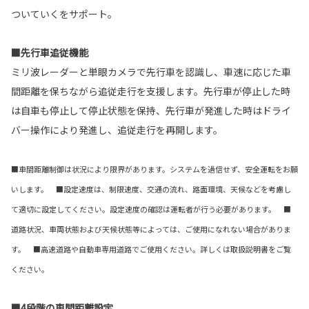
ついていくをサポート。
■先行車追従機能
ミリ波レーダーと単眼カメラで先行車を認識し、車速に応じた車
間距離を保ちながら追従走行を支援します。先行車が停止した時
は自車も停止して停止状態を保持、先行車が発進した時はドライ
バー操作により発進し、追従走行を再開します。
■車間距離制御は状況により限界があります。システムを過信せず、安全運転をお願
いします。 ■設定速度は、制限速度、交通の流れ、路面環境、天候などを考慮し
て適切に設定してください。設定速度の確認は運転者が行う必要があります。 ■
道路状況、車両状態および天候状態等によっては、ご使用になれない場合がありま
す。 ■高速道路や自動車専用道路でご使用ください。詳しくは取扱説明書をご覧
ください。
■4段階の車間距離設定