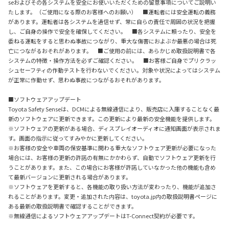
seおよびその各システムを安全にお使いいただくための留意事項についてご説明い
たします。（ご使用になる際のお客様へのお願い） ■運転者には安全運転の義務
があります。運転者は各システムを過信せず、常に自らの責任で周囲の状況を把握
し、ご自身の操作で安全を確保してください。 ■各システムに頼ったり、安全を
委ねる運転をすると思わぬ事故につながり、重大な傷害におよぶか最悪の場合は死
亡につながるおそれがあります。 ■ご使用の前には、あらかじめ取扱説明書で各
システムの特徴・操作方法を必ずご確認ください。 ■お客様ご自身でプリクラッ
シュセーフティの作動テストを行わないでください。対象や状況によってはシステム
が正常に作動せず、思わぬ事故につながるおそれがあります。
■ソフトウェアアップデート
Toyota Safety Senseは、DCMによる無線通信により、販売店に入庫することなく最
新のソフトウェアに更新できます。この更新により最新の安全機能を提供します。
※ソフトウェアの更新がある場合、ディスプレイオーディオに通知画面が表示されま
す。画面の指示に従ってすみやかに更新してください。
※お客様の安全や車両の保安基準に関わる重大なソフトウェア更新が必要になった
場合には、お客様の更新の許諾の有無にかかわらず、自動でソフトウェア更新を行
うことがあります。また、この場合にお客様が許諾していなかった他の機能も含め
て最新バージョンに更新される場合があります。
※ソフトウェアを更新すると、各機能の取り扱い方法が変わったり、機能が追加さ
れることがあります。変更・追加された内容は、toyota.jp内の取扱説明書ページに
ある最新の取扱説明書で確認することができます。
※無線通信によるソフトウェアアップデートはT-Connect契約が必要です。