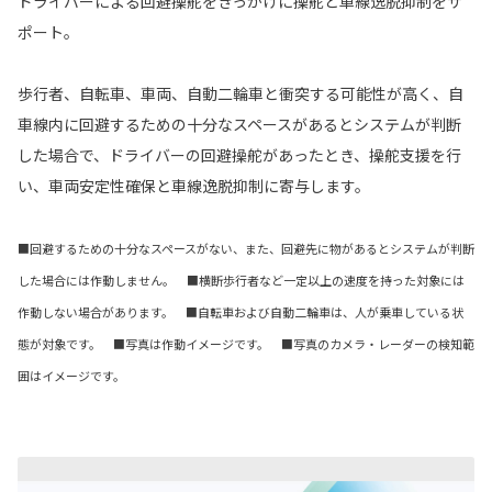
ドライバーによる回避操舵をきっかけに操舵と車線逸脱抑制をサ
ポート。
歩行者、自転車、車両、自動二輪車と衝突する可能性が高く、自
車線内に回避するための十分なスペースがあるとシステムが判断
した場合で、ドライバーの回避操舵があったとき、操舵支援を行
い、車両安定性確保と車線逸脱抑制に寄与します。
■回避するための十分なスペースがない、また、回避先に物があるとシステムが判断
した場合には作動しません。 ■横断歩行者など一定以上の速度を持った対象には
作動しない場合があります。 ■自転車および自動二輪車は、人が乗車している状
態が対象です。 ■写真は作動イメージです。 ■写真のカメラ・レーダーの検知範
囲はイメージです。