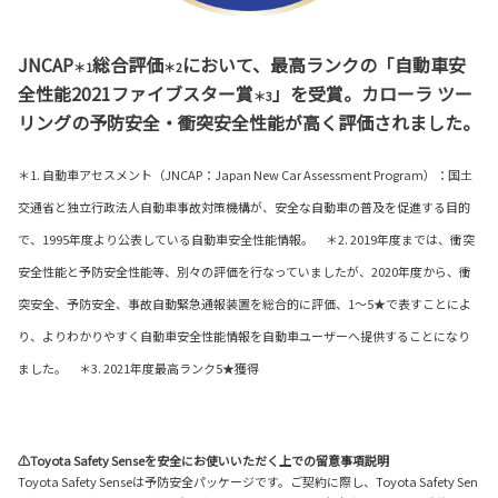
JNCAP
総合評価
において、最高ランクの「自動車安
＊1
＊2
全性能2021ファイブスター賞
」を受賞。カローラ ツー
＊3
リングの予防安全・衝突安全性能が高く評価されました。
＊1. 自動車アセスメント（JNCAP：Japan New Car Assessment Program）：国土
交通省と独立行政法人自動車事故対策機構が、安全な自動車の普及を促進する目的
で、1995年度より公表している自動車安全性能情報。 ＊2. 2019年度までは、衝突
安全性能と予防安全性能等、別々の評価を行なっていましたが、2020年度から、衝
突安全、予防安全、事故自動緊急通報装置を総合的に評価、1～5★で表すことによ
り、よりわかりやすく自動車安全性能情報を自動車ユーザーへ提供することになり
ました。 ＊3. 2021年度最高ランク5★獲得
⚠Toyota Safety Senseを安全にお使いいただく上での留意事項説明
Toyota Safety Senseは予防安全パッケージです。ご契約に際し、Toyota Safety Sen