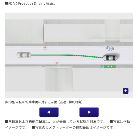
■PDA：Proactive Driving Assist
+
歩行者/自転車/駐車車両に対する支援［減速・操舵制御］
先
■自転車および自動二輪車は、人が乗車している状態が対象です。 ■写真は作動
イメージです。 ■写真のカメラ・レーダーの検知範囲はイメージです。