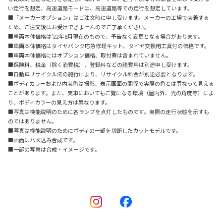
い走行を想定、高速道路モードは、高速道路等での走行を想定しています。
■「メーカーオプション」はご注文時に申し受けます。メーカーの工場で装着する
ため、ご注文後はお受けできませんのでご了承ください。
■車両本体価格は'22年8月現在のもので、予告なく変更となる場合があります。
■車両本体価格はタイヤパンク応急修理キット、タイヤ交換用工具付の価格です。
■車両本体価格にはオプション価格、取付費は含まれていません。
■保険料、税金（除く消費税）、登録料などの諸費用は別途申し受けます。
■自動車リサイクル法の施行により、リサイクル料金が別途必要となります。
■ボディカラーおよび内装色は撮影、表示画面の関係で実際の色とは異なって見える
ことがあります。また、実車においてもご覧になる環境（屋内外、光の角度等）によ
り、ボディカラーの見え方は異なります。
■写真は機能説明のために各ランプを点灯したものです。実際の走行状態を示すも
のではありません。
■写真は機能説明のためにボディの一部を切断したカットモデルです。
■画面はハメ込み合成です。
■一部の写真は合成・イメージです。