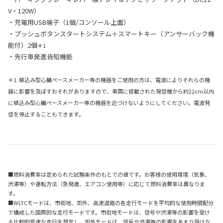
V・120W）
・充電用USB端子（1個/コンソール上面）
・プッシュボタンスタートシステム＋スマートキー（アンサーバック機
能付）2個
＊1
・先行車発進告知機能
＊1. 植込み型心臓ペースメーカー等の機器をご使用の方は、電波によりそれらの機
器に影響を及ぼすおそれがありますので、車両に搭載された発信機から約22cm以内
に植込み型心臓ペースメーカー等の機器を近づけないようにしてください。電波発
信を停止することもできます。
■燃料消費率は定められた試験条件のもとでの値です。お客様の使用環境（気象、
渋滞等）や運転方法（急発進、エアコン使用等）に応じて燃料消費率は異なりま
す。
■WLTCモードは、市街地、郊外、高速道路の各走行モードを平均的な使用時間配分
で構成した国際的な走行モードです。市街地モードは、信号や渋滞等の影響を受け
る比較的低速な走行を想定し、郊外モードは、信号や渋滞等の影響をあまり受けな