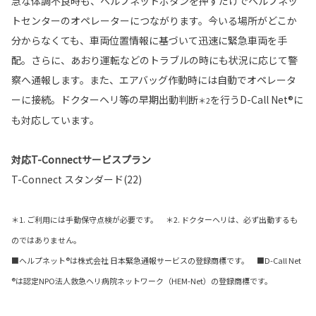
急な体調不良時も、ヘルプネットボタンを押すだけでヘルプネッ
トセンターのオペレーターにつながります。今いる場所がどこか
分からなくても、車両位置情報に基づいて迅速に緊急車両を手
配。さらに、あおり運転などのトラブルの時にも状況に応じて警
察へ通報します。また、エアバッグ作動時には自動でオペレータ
ーに接続。ドクターヘリ等の早期出動判断
を行うD-Call Net®に
＊2
も対応しています。
対応T-Connectサービスプラン
T-Connect スタンダード(22)
＊1. ご利用には手動保守点検が必要です。 ＊2. ドクターヘリは、必ず出動するも
のではありません。
■ヘルプネット®は株式会社 日本緊急通報サービスの登録商標です。 ■D-Call Net
®は認定NPO法人救急ヘリ病院ネットワーク（HEM-Net）の登録商標です。