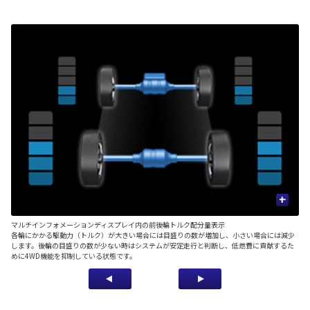
+
マルチインフォメーションディスプレイ内の前後輪トルク配分量表示
■
各輪にかかる駆動力（トルク）が大きい場合には目盛りの数が増加し、小さい場合には減少
後
します。後輪の目盛りの数が少ない時はシステムが安定走行と判断し、低燃費に貢献するた
ッ
めに4WD機能を抑制している状態です。