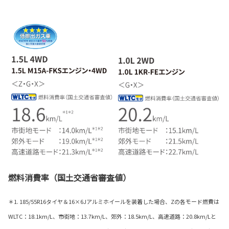
燃料消費率（国土交通省審査値）
＊1. 185/55R16タイヤ＆16×6Jアルミホイールを装着した場合、Zの各モード燃費は
WLTC：18.1km/L、市街地：13.7km/L、郊外：18.5km/L、高速道路：20.8km/Lと