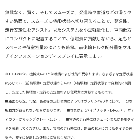
無駄なく、賢く、そしてスムーズに。発進時や雪道などの滑りや
すい路面で、スムーズに4WD状態へ切り替えることで、発進性、
走行安定性をアシスト。またシステムを小型軽量化し、車両後方
にコンパクトに配置することで、低燃費に貢献しながら、足もと
スペースや荷室容量のゆとりも確保。前後輪トルク配分量をマル
チインフォメーションディスプレイに表示します。
＊1. E-Fourは、機械式4WDとは機構および性能が異なります。さまざまな走行状態
に応じてFF（前輪駆動）走行状態から4WD（4輪駆動）走行状態まで自動的に制御
し、安定した操縦性・走行の安定性および低燃費に貢献するものです。
■路面の状況、勾配、高速等の走行環境によってはガソリン4WD車に比べ、十分な
駆動力が得られない場合があります。 ■写真はZ（ハイブリッド・E-Four）。ボデ
ィカラーはマッシブグレー〈1L6〉。 ■雪道の走行時にはチェーンまたは冬用タイ
ヤを装着してください。また、実際の走行時には、路面の状況に応じたタイヤの選
択や、安全に配慮した運転にご留意ください。