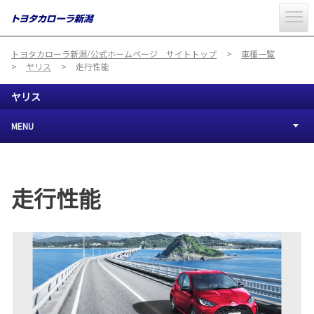
トヨタカローラ新潟/公式ホームページ サイトトップ
車種一覧
ヤリス
走行性能
ヤリス
MENU
走行性能