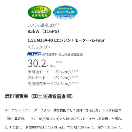
燃料消費率（国土交通省審査値）
＊1. エンジンとモーターにより、動力性能として発揮できる出力。トヨタ自動車
（株）算定値。 ＊2. 185/55R16タイヤ＆16×6Jアルミホイールを装着した場合、
Z、Uの各モード燃費はWLTC：29.0km/L、市街地：29.3km/L、郊外：31.3km/L、