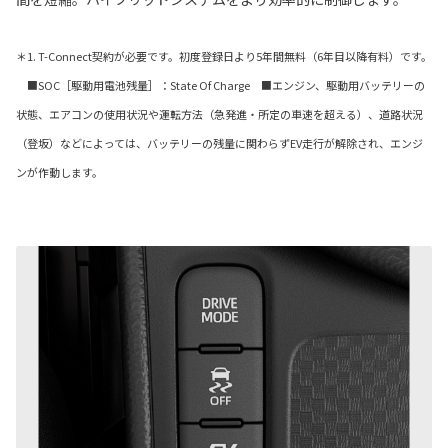
＊1. T-Connect契約が必要です。初度登録日より5年間無料（6年目以降有料）です。
■SOC［駆動用電池残量］：State Of Charge ■エンジン、駆動用バッテリーの
状態、エアコンの使用状況や運転方法（急発進・所定の車速を超える）、道路状況
（登坂）などによっては、バッテリーの残量に関わらずEV走行が解除され、エンジ
ンが作動します。