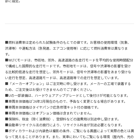
部に設定。
■燃料消費率は定められた試験条件のもとでの値です。お客様の使用環境（気象、
渋滞等）や運転方法（急発進、エアコン使用等）に応じて燃料消費率は異なりま
す。
■WLTCモードは、市街地、郊外、高速道路の各走行モードを平均的な使用時間配分
で構成した国際的な走行モードです。市街地モードは、信号や渋滞等の影響を受け
る比較的低速な走行を想定し、郊外モードは、信号や渋滞等の影響をあまり受けな
い走行を想定、高速道路モードは、高速道路等での走行を想定しています。
■「メーカーオプション」はご注文時に申し受けます。メーカーの工場で装着する
ため、ご注文後はお受けできませんのでご了承ください。
■Uの一部装備は、ハードウェアアップグレードとして後付けが可能となります。
■車両本体価格は'26年2月現在のもので、予告なく変更となる場合があります。
■車両本体価格はタイヤパンク応急修理キット付の価格です。
■車両本体価格にはオプション価格は含まれていません。
■保険料、税金（除く消費税）、登録料などの諸費用は別途申し受けます。
■自動車リサイクル法の施行により、リサイクル料金が別途必要となります。
■ボディカラーおよび内装色は撮影の条件、ご覧になる画面によって実際の色とは異
なって見えることがあります。また、実車においてもご覧になる環境（屋内外、光の