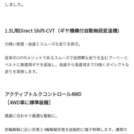
しました。
1.5L用Direct Shift-CVT（ギヤ機構付自動無段変速機）
力強い発進・加速とスムーズな走りを両立。
従来のCVTのメリットであるスムーズで低燃費な走りを生むプーリーと
ベルトに発進用ギヤを追加し、低速から高速域まで力強くダイレクトな
走りを実現します。
アクティブトルクコントロール4WD
［4WD車に標準装備］
路面に合わせて最適な駆動に。
前輪駆動に近い状態と4輪駆動状態を自動的に電子制御します。通常の