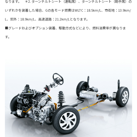
なります。 ＊2. ターンチルトシート（運転席）、ターンチルトシート（助手席）の
いずれかを装着した場合、Gの各モード燃費はWLTC：18.5km/L、市街地：13.9km/
L、郊外：18.9km/L、高速道路：21.2km/Lとなります。
■グレードおよびオプション装着、駆動方式などにより、燃料消費率が異なりま
す。