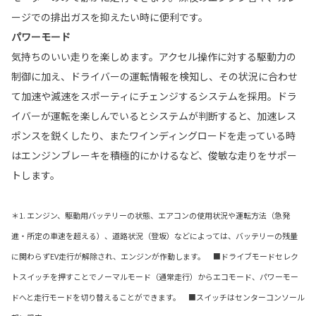
ージでの排出ガスを抑えたい時に便利です。
パワーモード
気持ちのいい走りを楽しめます。アクセル操作に対する駆動力の
制御に加え、ドライバーの運転情報を検知し、その状況に合わせ
て加速や減速をスポーティにチェンジするシステムを採用。ドラ
イバーが運転を楽しんでいるとシステムが判断すると、加速レス
ポンスを鋭くしたり、またワインディングロードを走っている時
はエンジンブレーキを積極的にかけるなど、俊敏な走りをサポー
トします。
＊1. エンジン、駆動用バッテリーの状態、エアコンの使用状況や運転方法（急発
進・所定の車速を超える）、道路状況（登坂）などによっては、バッテリーの残量
に関わらずEV走行が解除され、エンジンが作動します。 ■ドライブモードセレク
トスイッチを押すことでノーマルモード（通常走行）からエコモード、パワーモー
ドへと走行モードを切り替えることができます。 ■スイッチはセンターコンソール