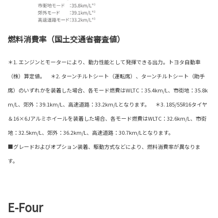
燃料消費率（国土交通省審査値）
＊1. エンジンとモーターにより、動力性能として発揮できる出力。トヨタ自動車
（株）算定値。 ＊2. ターンチルトシート（運転席）、ターンチルトシート（助手
席）のいずれかを装着した場合、各モード燃費はWLTC：35.4km/L、市街地：35.8k
m/L、郊外：39.1km/L、高速道路：33.2km/Lとなります。 ＊3. 185/55R16タイヤ
＆16×6Jアルミホイールを装着した場合、各モード燃費はWLTC：32.6km/L、市街
地：32.5km/L、郊外：36.2km/L、高速道路：30.7km/Lとなります。
■グレードおよびオプション装着、駆動方式などにより、燃料消費率が異なりま
す。
E-Four