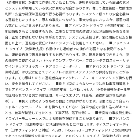
（渋滞時支援）が正常に作動していたとしても、運転者が認識している周囲の状況
とシステムが検知している状況が異なる場合があります。従って注意義務・危険性の
判断・安全の確保は運転者が行う必要があります。システムに頼ったり安全を委ね
る運転をしたりすると、思わぬ事故につながり、重大な傷害におよぶか、最悪の場
合死亡につながるおそれがあります。 ■アドバンスト ドライブ（渋滞時支援）は
地図情報をもとに制御するため、工事などで実際の道路状況と地図情報が異なる場
合、正常に作動しないおそれがあります。システムを過信せず、常に周囲の状況を把
握した上で、運転者の責任においてシステムを使用してください。 ■アドバンス
ト ドライブ（渋滞時支援）作動中でも運転者での操作が必要となる状況があるた
め、運転者自身で視界を確保する必要があります。常に視界を確保できるよう、次
の機能をご使用ください（ヘッドランプ／ワイパー／フロントデフロスター・リヤ
ウインドゥデフォッガー・ドアミラーヒーター）。 ■アドバンスト ドライブ（渋
滞時支援）は状況に応じてディスプレイ表示でステアリングの保持を促すことがあ
ります。その際はただちに運転者自身でアクセル・ブレーキ・ステアリング操作を行
い、安全を確保してください。 ■例えば次のようなシーンでは自動車専用道路上
でもアドバンスト ドライブ（渋滞時支援）は作動しません（中央分離帯がポール等
で区切られている暫定供用区間、サービスエリア、料金所、路線新設された道路
等）。 ■例えば次のようなものの検出には限界があります。必要に応じて自らハ
ンドル・アクセル・ブレーキを操作してください（自車の前方に割り込みがあった
とき、他車が接近してきたとき、工事区間、落下物等）。 ■衝突等の事故発生時に
ドライバーモニターカメラによる映像を記録することがあります。 ■アドバンス
ト ドライブ（渋滞時支援）は地図情報をもとに作動します。ディスプレイオーディ
オ（コネクティッドナビ対応）Plusは、T-Connect・コネクティッドナビの契約切れ
であっても地図情報を利用できるため、アドバンスト ドライブ（渋滞時支援）の継