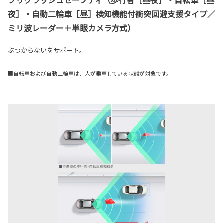
プリクラッシュセーフティ（歩行者［昼夜］・自転車［昼
夜］・自動二輪車［昼］検知機能付衝突回避支援タイプ／
ミリ波レーダー＋単眼カメラ方式）
ぶつからないをサポート。
■自転車および自動二輪車は、人が乗車している状態が対象です。