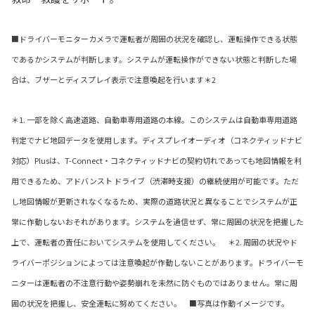
■ドライバーモニターカメラで運転者が周囲の状況を確認し、運転操作できる状態
であるかシステムが判断します。システムが運転操作ができない状態と判断した場
合は、ブザーとディスプレイ表示で注意喚起を行います＊2
＊1. 一部を除く高速道路、自動車専用道路の本線。このシステムは自動車専用道路
判定でナビ地図データを使用します。ディスプレイオーディオ（コネクティッドナビ
対応）Plusは、T-Connect・コネクティッドナビの契約切れであっても地図情報を利
用できるため、アドバンスト ドライブ（渋滞時支援）の継続使用が可能です。ただ
し地図情報が更新されなくなるため、実際の道路状況と異なることでシステムが正
常に作動しないおそれがあります。システムを過信せず、常に周囲の状況を把握した
上で、運転者の責任においてシステムを使用してください。 ＊2. 周囲の状況やド
ライバーポジションによっては注意喚起が作動しないことがあります。ドライバーモ
ニターは運転者の不注意行動や姿勢崩れを未然に防ぐものではありません。常に周
囲の状況を把握し、安全運転に努めてください。 ■写真は作動イメージです。