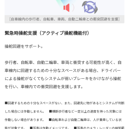
緊急時操舵支援（アクティブ操舵機能付）
操舵回避をサポート。
歩行者、自転車、自動二輪車、車両と衝突する可能性が高く、自
車線内に回避するための十分なスペースがある場合、ドライバー
による操舵がなくてもシステムが弱いブレーキをかけながら操舵
を行い、車線内での衝突回避を支援します。
■回避するための十分なスペースがない、また、回避先に物があるとシステムが判断
した場合には作動しません。 ■横断歩行者など一定以上の速度を持った対象には
作動しない場合があります。 ■自転車および自動二輪車は、人が乗車している状
態が対象です。 ■写真は作動イメージです。 ■写真のカメラ・レーダーの検知範