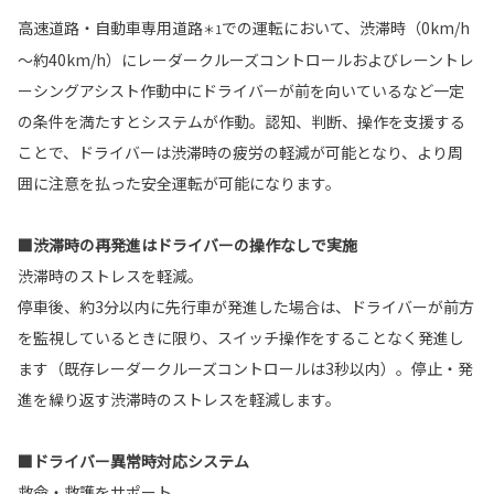
高速道路・自動車専用道路
での運転において、渋滞時（0km/h
＊1
～約40km/h）にレーダークルーズコントロールおよびレーントレ
ーシングアシスト作動中にドライバーが前を向いているなど一定
の条件を満たすとシステムが作動。認知、判断、操作を支援する
ことで、ドライバーは渋滞時の疲労の軽減が可能となり、より周
囲に注意を払った安全運転が可能になります。
■渋滞時の再発進はドライバーの操作なしで実施
渋滞時のストレスを軽減。
停車後、約3分以内に先行車が発進した場合は、ドライバーが前方
を監視しているときに限り、スイッチ操作をすることなく発進し
ます（既存レーダークルーズコントロールは3秒以内）。停止・発
進を繰り返す渋滞時のストレスを軽減します。
■ドライバー異常時対応システム
救命・救護をサポート。