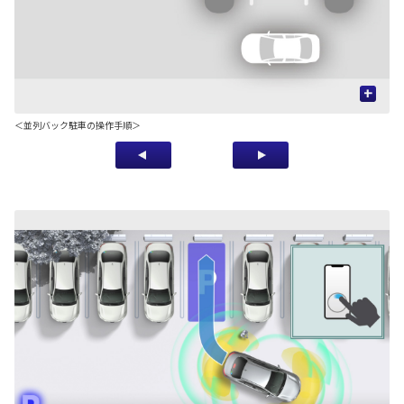
+
＜並列バック駐車の操作手順＞
＊