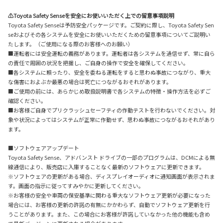
⚠Toyota Safety Senseを安全にお使いいただく上での留意事項説明
Toyota Safety Senseは予防安全パッケージです。ご契約に際し、Toyota Safety Sen
seおよびその各システムを安全にお使いいただくための留意事項についてご説明い
たします。（ご使用になる際のお客様へのお願い）
■運転者には安全運転の義務があります。運転者は各システムを過信せず、常に自ら
の責任で周囲の状況を把握し、ご自身の操作で安全を確保してください。
■各システムに頼ったり、安全を委ねる運転をすると思わぬ事故につながり、重大
な傷害におよぶか最悪の場合は死亡につながるおそれがあります。
■ご使用の前には、あらかじめ取扱説明書で各システムの特徴・操作方法を必ずご
確認ください。
■お客様ご自身でプリクラッシュセーフティの作動テストを行わないでください。対
象や状況によってはシステムが正常に作動せず、思わぬ事故につながるおそれがあり
ます。
■ソフトウェアアップデート
Toyota Safety Sense、アドバンスト ドライブの一部のプログラムは、DCMによる無
線通信により、販売店に入庫することなく最新のソフトウェアに更新できます。
※ソフトウェアの更新がある場合、ディスプレイオーディオに通知画面が表示されま
す。画面の指示に従ってすみやかに更新してください。
※お客様の安全や車両の保安基準に関わる重大なソフトウェア更新が必要になった
場合には、お客様の更新の許諾の有無にかかわらず、自動でソフトウェア更新を行
うことがあります。また、この場合にお客様が許諾していなかった他の機能も含め