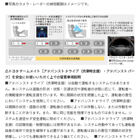
■写真のカメラ・レーダーの検知範囲はイメージです。
⚠トヨタ チームメイト［アドバンスト ドライブ（渋滞時支援）・アドバンスト パー
ク］を安全にお使いいただく上での留意事項説明
■アドバンスト ドライブ（渋滞時支援）は自動で運転するシステムではありませ
ん。本システムは道路の形状・状態・交通状況や運転者の状態に応じて、運転者へ
の情報提供や運転支援を行います。常に周囲の状況を把握した上で、運転者の責任
においてシステムを使用してください。 ■アドバンスト ドライブ（渋滞時支援）
は周囲の状況・道路の状態・運転者の状態によっては作動しない、または作動を中
断することがあります。また、常に同じ性能を発揮できるものではありません。シ
ステムを過信せず安全運転に努めてください。 ■アドバンスト ドライブ（渋滞時
支援）の認識性能・制御性能には限界があるため、システム作動中であっても運転者
自身の操作で安全を確保する必要があります。運転者は自らの責任で周囲の状況を
把握し、いつでも運転操作できるよう備えてください。 ■アドバンスト ドライブ