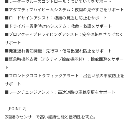
■レーダークルーズコントロール：ついていくをサポート
■アダプティブハイビームシステム：夜間の見やすさをサポート
■ロードサインアシスト：標識の見逃し防止をサポート
■ドライバー異常時対応システム：救命・救護をサポート
■プロアクティブドライビングアシスト：安全運転をさりげなく
サポート
■発進遅れ告知機能：先行車・信号出遅れ防止をサポート
■緊急時操舵支援（アクティブ操舵機能付）：操舵回避をサポー
ト
■フロントクロストラフィックアラート：出会い頭の事故防止を
サポート
■レーンチェンジアシスト：高速道路の車線変更をサポート
［POINT 2］
2種類のセンサーで高い認識性能と信頼性を両立。