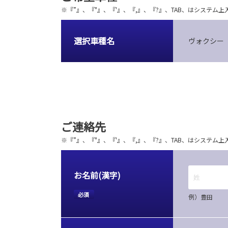
※『”』、『"』、『'』、『,』、『?』、TAB、はシステ
選択車種名
ヴォクシー
ご連絡先
※『”』、『"』、『'』、『,』、『?』、TAB、はシステ
お名前(漢字)
必須
例）豊田