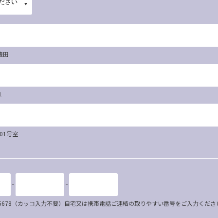
豊田
１
101号室
-
-
34-5678（カッコ入力不要）自宅又は携帯電話ご連絡の取りやすい番号をご入力くださ