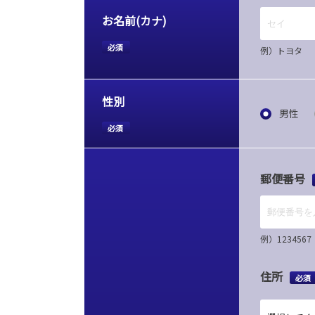
お名前(カナ)
必須
例）トヨタ
性別
男性
必須
郵便番号
例）12345
住所
必須