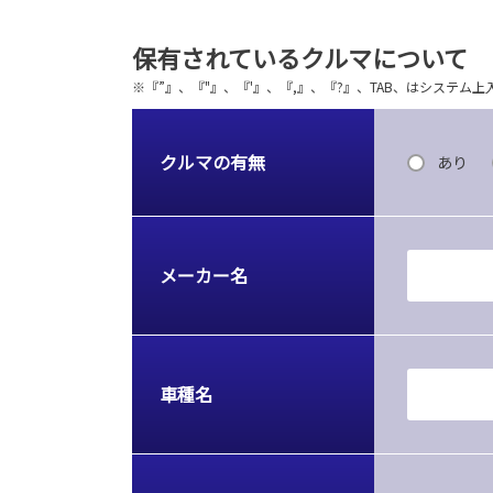
保有されているクルマについて
※『”』、『"』、『'』、『,』、『?』、TAB、はシステ
クルマの有無
あり
メーカー名
車種名