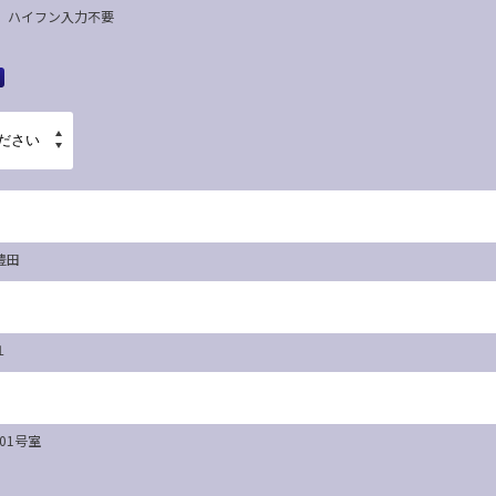
67 ハイフン入力不要
豊田
１
101号室