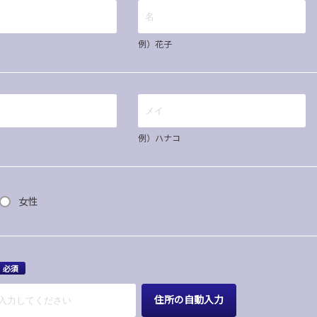
例）花子
例）ハナコ
女性
必須
住所の自動入力