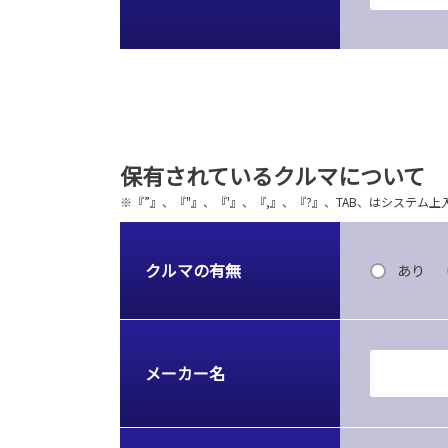
保有されているクルマについて
※『”』、『"』、『'』、『,』、『?』、TAB、はシステ
クルマの有無
あり
メーカー名