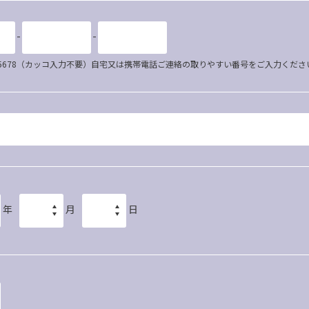
-
-
34-5678（カッコ入力不要）自宅又は携帯電話ご連絡の取りやすい番号をご入力くださ
年
月
日