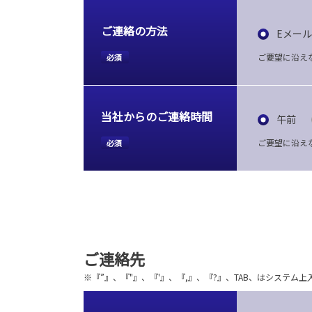
ご連絡の方法
Eメール
ご要望に沿え
必須
当社からのご連絡時間
午前
ご要望に沿え
必須
ご連絡先
※『”』、『"』、『'』、『,』、『?』、TAB、はシステ