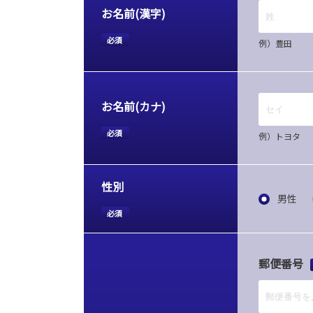
お名前(漢字)
必須
例）豊田
お名前(カナ)
必須
例）トヨタ
性別
男性
必須
郵便番号