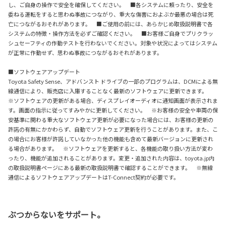
し、ご自身の操作で安全を確保してください。 ■各システムに頼ったり、安全を
委ねる運転をすると思わぬ事故につながり、重大な傷害におよぶか最悪の場合は死
亡につながるおそれがあります。 ■ご使用の前には、あらかじめ取扱説明書で各
システムの特徴・操作方法を必ずご確認ください。 ■お客様ご自身でプリクラッ
シュセーフティの作動テストを行わないでください。対象や状況によってはシステム
が正常に作動せず、思わぬ事故につながるおそれがあります。
■ソフトウェアアップデート
Toyota Safety Sense、アドバンスト ドライブの一部のプログラムは、DCMによる無
線通信により、販売店に入庫することなく最新のソフトウェアに更新できます。
※ソフトウェアの更新がある場合、ディスプレイオーディオに通知画面が表示されま
す。画面の指示に従ってすみやかに更新してください。 ※お客様の安全や車両の保
安基準に関わる重大なソフトウェア更新が必要になった場合には、お客様の更新の
許諾の有無にかかわらず、自動でソフトウェア更新を行うことがあります。また、こ
の場合にお客様が許諾していなかった他の機能も含めて最新バージョンに更新され
る場合があります。 ※ソフトウェアを更新すると、各機能の取り扱い方法が変わ
ったり、機能が追加されることがあります。変更・追加された内容は、toyota.jp内
の取扱説明書ページにある最新の取扱説明書で確認することができます。 ※無線
通信によるソフトウェアアップデートはT-Connect契約が必要です。
ぶつからないをサポート。