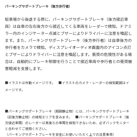
パーキングサポートブレーキ（後方歩行者）
駐車場から後退する際に、パーキングサポートブレーキ（後方接近車
両）は自車の左右後方から接近してくる車両をレーダーで検知。ドアミ
ラー内のインジケーター点滅とブザーによりドライバーに注意を喚起し
ます。また、パーキングサポートブレーキ（後方歩行者）は自車後方の
歩行者をカメラで検知。ディスプレイオーディオ画面内のアイコン点灯
とブザーによりドライバーに注意を喚起します。衝突の危険性がある場
合は、自動的にブレーキ制御を行うことで接近車両や歩行者との衝突被
害軽減を支援します。
■イラストは作動イメージです。 ■イラストのカメラ・レーダーの検知範囲はイ
メージです。
■パーキングサポートブレーキ（周囲静止物）には、パーキングサポートブレーキ
（前後方静止物）の検知エリアを含みます。 ■パーキングサポートブレーキ（後
方接近車両）のレーダーは真後ろの車両を検知できないため、必ずバックモニター
と合わせてご使用ください。
〈パーキングサポートブレーキを安全にお使いいただく上での注意事項〉