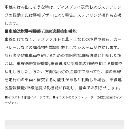
車線をはみ出しそうな時は、ディスプレイ表示およびステアリン
グの振動または警報ブザーにより警告。ステアリング操作も支援
します。
■車線逸脱警報機能 / 車線逸脱抑制機能
車線だけでなく、アスファルトと草・土などの境界や縁石、ガー
ドレールなどの構造物も認識対象としてシステムが作動します。
歩行者や駐車車両を避けるための意図的な車線逸脱と判断した場
合は、車線逸脱警報機能/車線逸脱抑制機能の作動を抑える機能を
採用しました。また、方向指示灯の点滅中であっても、隣の車線
を走行中の車両と衝突する可能性があると判断した場合、車線逸
脱警報機能/車線逸脱抑制機能が作動し、音声でお知らせします。
■イラストは作動イメージです。 ■イラストのカメラ・レーダーの検知範囲はイメ
ージです。