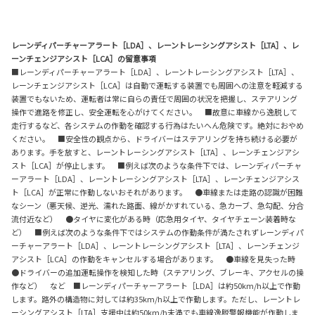
レーンディパーチャーアラート［LDA］、レーントレーシングアシスト［LTA］、レ
ーンチェンジアシスト［LCA］の留意事項
■レーンディパーチャーアラート［LDA］、レーントレーシングアシスト［LTA］、
レーンチェンジアシスト［LCA］は自動で運転する装置でも周囲への注意を軽減する
装置でもないため、運転者は常に自らの責任で周囲の状況を把握し、ステアリング
操作で進路を修正し、安全運転を心がけてください。 ■故意に車線から逸脱して
走行するなど、各システムの作動を確認する行為はたいへん危険です。絶対におやめ
ください。 ■安全性の観点から、ドライバーはステアリングを持ち続ける必要が
あります。手を放すと、レーントレーシングアシスト［LTA］、レーンチェンジアシ
スト［LCA］が停止します。 ■例えば次のような条件下では、レーンディパーチャ
ーアラート［LDA］、レーントレーシングアシスト［LTA］、レーンチェンジアシス
ト［LCA］が正常に作動しないおそれがあります。 ●車線または走路の認識が困難
なシーン（悪天候、逆光、濡れた路面、線がかすれている、急カーブ、急勾配、分合
流付近など） ●タイヤに変化がある時（応急用タイヤ、タイヤチェーン装着時な
ど） ■例えば次のような条件下ではシステムの作動条件が満たされずレーンディパ
ーチャーアラート［LDA］、レーントレーシングアシスト［LTA］、レーンチェンジ
アシスト［LCA］の作動をキャンセルする場合があります。 ●車線を見失った時
●ドライバーの追加運転操作を検知した時（ステアリング、ブレーキ、アクセルの操
作など） など ■レーンディパーチャーアラート［LDA］は約50km/h以上で作動
します。路外の構造物に対しては約35km/h以上で作動します。ただし、レーントレ
ーシングアシスト［LTA］支援中は約50km/h未満でも車線逸脱警報機能が作動しま