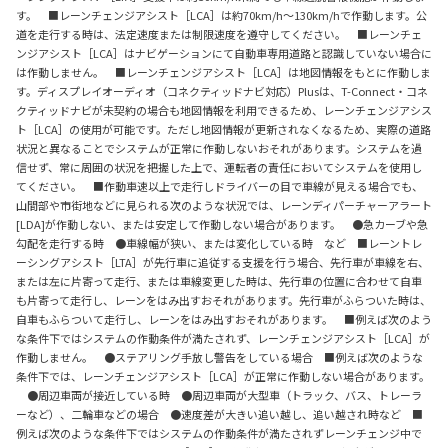
す。 ■レーンチェンジアシスト［LCA］は約70km/h～130km/hで作動します。公
道を走行する時は、法定速度または制限速度を遵守してください。 ■レーンチェ
ンジアシスト［LCA］はナビゲーションにて自動車専用道路と認識していない場合に
は作動しません。 ■レーンチェンジアシスト［LCA］は地図情報をもとに作動しま
す。ディスプレイオーディオ（コネクティッドナビ対応）Plusは、T-Connect・コネ
クティッドナビが未契約の場合も地図情報を利用できるため、レーンチェンジアシス
ト［LCA］の使用が可能です。ただし地図情報が更新されなくなるため、実際の道路
状況と異なることでシステムが正常に作動しないおそれがあります。システムを過
信せず、常に周囲の状況を把握した上で、運転者の責任においてシステムを使用し
てください。 ■作動車速以上で走行しドライバーの目で車線が見える場合でも、
山間部や市街地などに見られる次のような状況では、レーンディパーチャーアラート
[LDA]が作動しない、または安定して作動しない場合があります。 ●急カーブや急
勾配を走行する時 ●車線幅が狭い、または変化している時 など ■レーントレ
ーシングアシスト［LTA］が先行車に追従する支援を行う場合、先行車が車線を右、
または左に片寄って走行、または車線変更した時は、先行車の位置に合わせて自車
も片寄って走行し、レーンをはみ出すおそれがあります。先行車がふらついた時は、
自車もふらついて走行し、レーンをはみ出すおそれがあります。 ■例えば次のよう
な条件下ではシステムの作動条件が満たされず、レーンチェンジアシスト［LCA］が
作動しません。 ●ステアリング手放し警告をしている場合 ■例えば次のような
条件下では、レーンチェンジアシスト［LCA］が正常に作動しない場合があります。
●周辺車両が接近している時 ●周辺車両が大型車（トラック、バス、トレーラ
ーなど）、二輪車などの場合 ●速度差が大きい追い越し、追い越され時など ■
例えば次のような条件下ではシステムの作動条件が満たされずレーンチェンジ中で