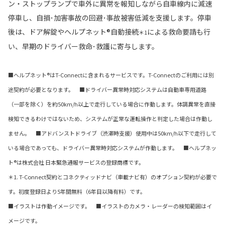
ン・ストップランプで車外に異常を報知しながら自車線内に減速
停車し、自損･加害事故の回避･事故被害低減を支援します。停車
後は、ドア解錠やヘルプネット®自動接続
による救命要請も行
＊1
い、早期のドライバー救命･救護に寄与します。
■ヘルプネット®はT-Connectに含まれるサービスです。T-Connectのご利用には別
途契約が必要となります。 ■ドライバー異常時対応システムは自動車専用道路
（一部を除く）を約50km/h以上で走行している場合に作動します。体調異常を直接
検知できるわけではないため、システムが正常な運転操作と判定した場合は作動し
ません。 ■アドバンストドライブ（渋滞時支援）使用中は50km/h以下で走行して
いる場合であっても、ドライバー異常時対応システムが作動します。 ■ヘルプネッ
ト®は株式会社 日本緊急通報サービスの登録商標です。
＊1. T-Connect契約とコネクティッドナビ（車載ナビ有）のオプション契約が必要で
す。初度登録日より5年間無料（6年目以降有料）です。
■イラストは作動イメージです。 ■イラストのカメラ・レーダーの検知範囲はイ
メージです。