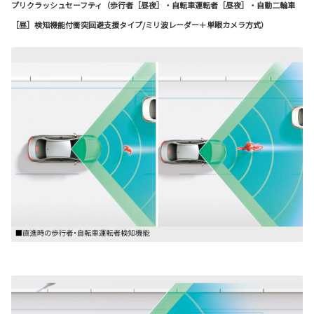
プリクラッシュセーフティ（歩行者［昼夜］・自転車運転者［昼夜］・自動二輪車
［昼］検知機能付衝突回避支援タイプ/ミリ波レーダー＋単眼カメラ方式）