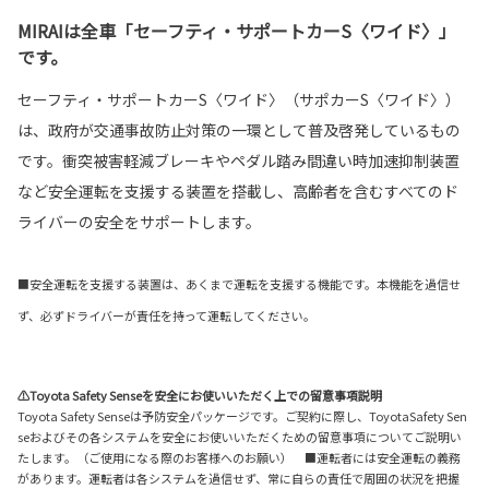
MIRAIは全車「セーフティ・サポートカーS〈ワイド〉」
です。
セーフティ・サポートカーS〈ワイド〉（サポカーS〈ワイド〉）
は、政府が交通事故防止対策の一環として普及啓発しているもの
です。衝突被害軽減ブレーキやペダル踏み間違い時加速抑制装置
など安全運転を支援する装置を搭載し、高齢者を含むすべてのド
ライバーの安全をサポートします。
■安全運転を支援する装置は、あくまで運転を支援する機能です。本機能を過信せ
ず、必ずドライバーが責任を持って運転してください。
⚠Toyota Safety Senseを安全にお使いいただく上での留意事項説明
Toyota Safety Senseは予防安全パッケージです。ご契約に際し、ToyotaSafety Sen
seおよびその各システムを安全にお使いいただくための留意事項についてご説明い
たします。（ご使用になる際のお客様へのお願い） ■運転者には安全運転の義務
があります。運転者は各システムを過信せず、常に自らの責任で周囲の状況を把握