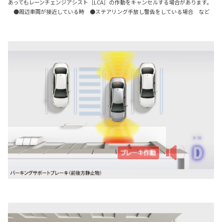
あってもレーンチェンジアシスト［LCA］の作動をキャンセルする場合があります。
●周辺車両が接近している時 ●ステアリング手放し警告をしている場合 など