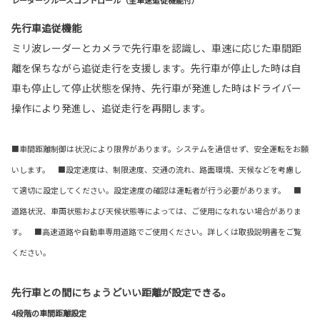
レーダークルーズコントロール（全車速追従機能付）
先行車追従機能
ミリ波レーダーとカメラで先行車を認識し、車速に応じた車間距
離を保ちながら追従走行を支援します。先行車が停止した時は自
車も停止して停止状態を保持、先行車が発進した時はドライバー
操作により発進し、追従走行を再開します。
■車間距離制御は状況により限界があります。システムを過信せず、安全運転をお願
いします。 ■設定速度は、制限速度、交通の流れ、路面環境、天候などを考慮し
て適切に設定してください。設定速度の確認は運転者が行う必要があります。 ■
道路状況、車両状態および天候状態等によっては、ご使用になれない場合がありま
す。 ■高速道路や自動車専用道路でご使用ください。詳しくは取扱説明書をご覧
ください。
先行車との間にちょうどいい距離が設定できる。
4段階の車間距離設定