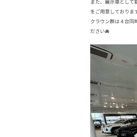
また、展示車として
をご用意しておりま
クラウン群は４台同
ださい🚘