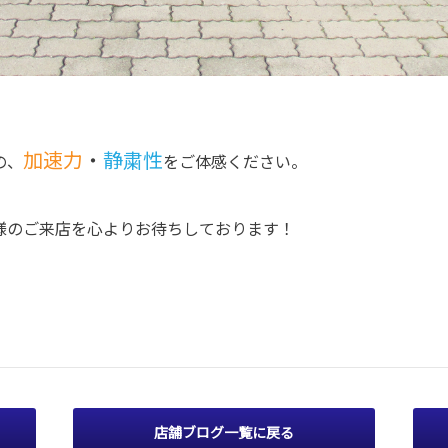
加速力
・
静粛性
の、
をご体感ください。
様のご来店を心よりお待ちしております！
店舗ブログ一覧に戻る