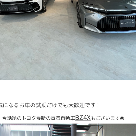
気になるお車の試乗だけでも大歓迎です
！
BZ4X
、今話題のトヨタ最新の
電気自動車
もございます🚘