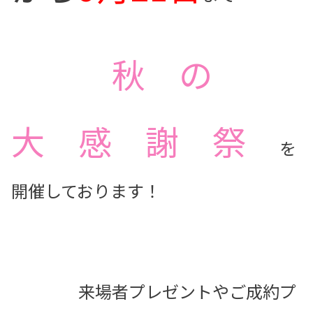
秋 の
大 感 謝 祭
を
開催しております！
来場者プレゼントやご成約プ