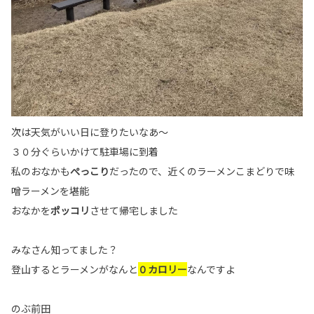
次は天気がいい日に登りたいなあ～
３０分ぐらいかけて駐車場に到着
私のおなかも
ぺっこり
だったので、近くのラーメンこまどりで味
噌ラーメンを堪能
おなかを
ポッコリ
させて帰宅しました
みなさん知ってました？
登山するとラーメンがなんと
０カロリー
なんですよ
のぶ前田