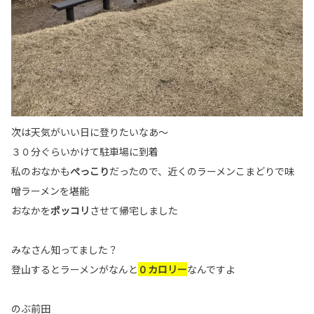
次は天気がいい日に登りたいなあ～
３０分ぐらいかけて駐車場に到着
私のおなかも
ぺっこり
だったので、近くのラーメンこまどりで味
噌ラーメンを堪能
おなかを
ポッコリ
させて帰宅しました
みなさん知ってました？
登山するとラーメンがなんと
０カロリー
なんですよ
のぶ前田