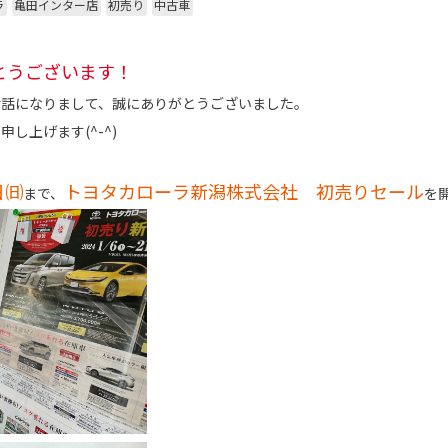
ラ
亀田インター店
初売り
中古車
とうございます！
世話になりまして、誠にありがとうございました。
し上げます(^-^)
日㈰
トヨタカローラ新潟株式会社 初売りセール
まで、
を開