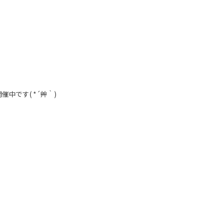
催中です( *´艸｀)