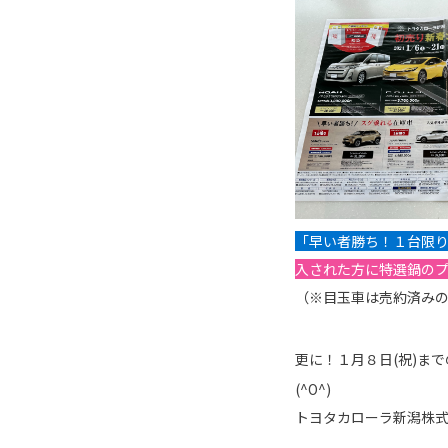
「早い者勝ち！１台限
入された方に特選鍋の
（※目玉車は売約済み
更に！１月８日(祝)ま
(^O^)
トヨタカローラ新潟株式