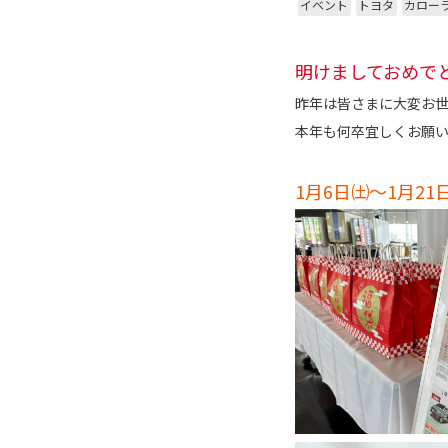
イベント
トヨタ
カロー
明けましておめで
昨年は皆さまに大変お
本年も何卒宜しくお願い申
1月6日㈯～1月21