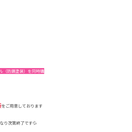
ール（防錆塗装）を同時購
袋
をご用意しております
なり次第終了です💦