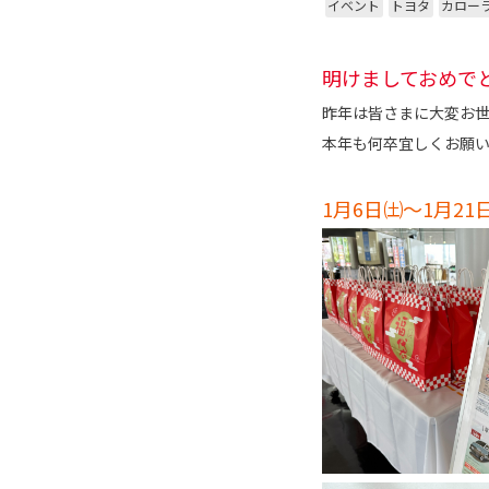
イベント
トヨタ
カロー
明けましておめで
昨年は皆さまに大変お
本年も何卒宜しくお願い申
1月6日㈯～1月21