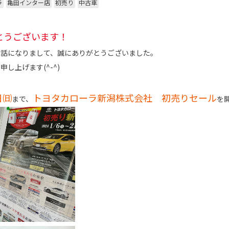
ラ
亀田インター店
初売り
中古車
とうございます！
世話になりまして、誠にありがとうございました。
し上げます(^-^)
日㈰
トヨタカローラ新潟株式会社 初売りセール
まで、
を開