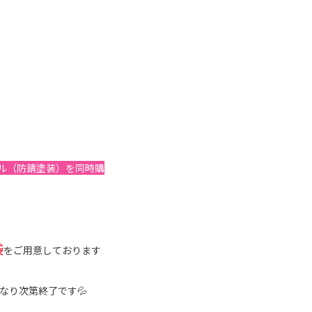
ール（防錆塗装）を同時購
袋
をご用意しております
なり次第終了です💦