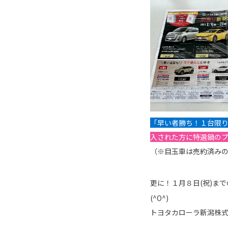
「早い者勝ち！１台限
入された方に特選鍋の
（※目玉車は売約済み
更に！１月８日(祝)ま
(^O^)
トヨタカローラ新潟株式