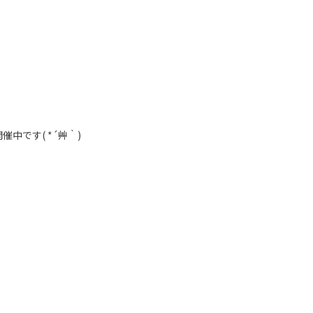
催中です( *´艸｀)