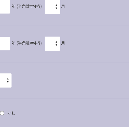
年
(半角数字4桁)
月
年
(半角数字4桁)
月
なし