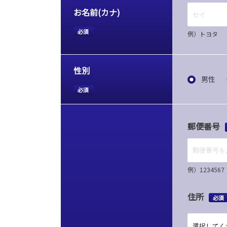
お名前(カナ)
必須
例）トヨタ
性別
男性
必須
郵便番号
例）12345
住所
必須