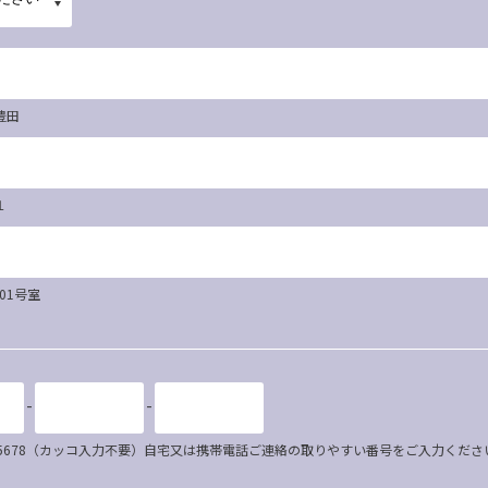
豊田
１
101号室
-
-
34-5678（カッコ入力不要）自宅又は携帯電話ご連絡の取りやすい番号をご入力くださ