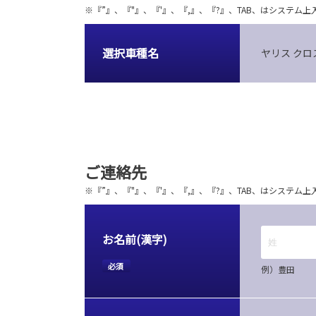
※『”』、『"』、『'』、『,』、『?』、TAB、はシステ
選択車種名
ヤリス クロ
ご連絡先
※『”』、『"』、『'』、『,』、『?』、TAB、はシステ
お名前(漢字)
必須
例）豊田