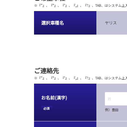
※『”』、『"』、『'』、『,』、『?』、TAB、はシステ
選択車種名
ヤリス
ご連絡先
※『”』、『"』、『'』、『,』、『?』、TAB、はシステ
お名前(漢字)
必須
例）豊田