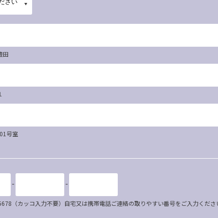
豊田
１
101号室
-
-
34-5678（カッコ入力不要）自宅又は携帯電話ご連絡の取りやすい番号をご入力くださ