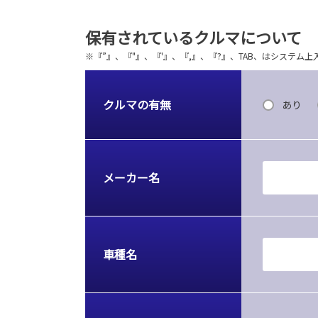
保有されているクルマについて
※『”』、『"』、『'』、『,』、『?』、TAB、はシステ
クルマの有無
あり
メーカー名
車種名