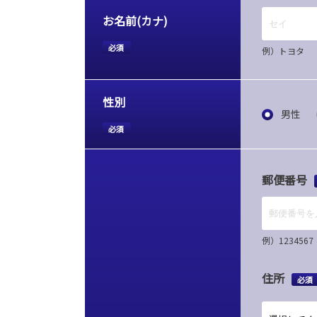
お名前(カナ)
必須
例）トヨタ
性別
男性
必須
郵便番号
例）12345
住所
必須