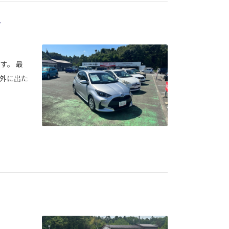
て
す。 最
外に出た