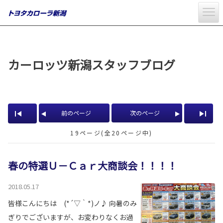
カーロッツ新潟スタッフブログ
前のページ
次のページ
19ページ(全20ページ中)
春の特選Ｕ－Ｃａｒ大商談会！！！！
2018.05.17
皆様こんにちは (*´▽｀*)ノ♪ 向暑のみ
ぎりでございますが、お変わりなくお過