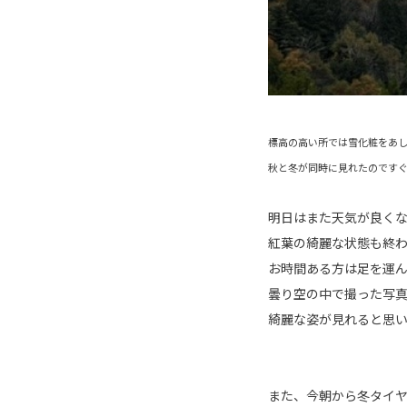
標高の高い所では雪化粧をあ
秋と冬が同時に見れたのです
明日はまた天気が良く
紅葉の綺麗な状態も終
お時間ある方は足を運
曇り空の中で撮った写
綺麗な姿が見れると思
また、今朝から冬タイ