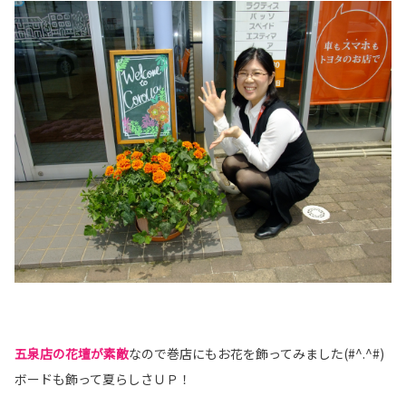
五泉店の花壇が素敵
な
ので巻店にもお花を飾ってみました(#^.^#)
ボードも飾って夏らしさＵＰ！